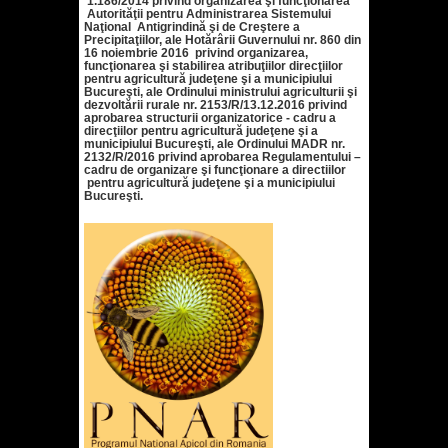
1.186/2014 privind organizarea şi funcţionarea
Autorităţii pentru Administrarea Sistemului
Naţional Antigrindină şi de Creştere a
Precipitaţiilor, ale Hotărârii Guvernului nr. 860 din
16 noiembrie 2016 privind organizarea,
funcţionarea şi stabilirea atribuţiilor direcţiilor
pentru agricultură judeţene şi a municipiului
Bucureşti, ale Ordinului ministrului agriculturii şi
dezvoltării rurale nr. 2153/R/13.12.2016 privind
aprobarea structurii organizatorice - cadru a
direcţiilor pentru agricultură judeţene şi a
municipiului Bucureşti, ale Ordinului MADR nr.
2132/R/2016 privind aprobarea Regulamentului –
cadru de organizare şi funcţionare a directiilor
pentru agricultură judeţene şi a municipiului
Bucureşti.