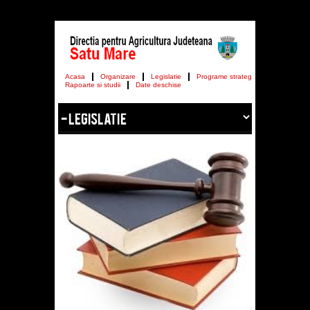
Acasa
Organizare
Legislatie
Programe strategii
Rapoarte si studii
Date deschise